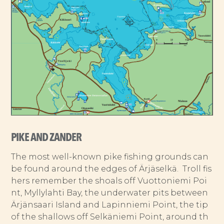
PIKE AND ZANDER
The most well-known pike fishing grounds can
be found around the edges of Ärjäselkä. Troll fis
hers remember the shoals off Vuottoniemi Poi
nt, Myllylahti Bay, the underwater pits between
Ärjänsaari Island and Lapinniemi Point, the tip
of the shallows off Selkäniemi Point, around th