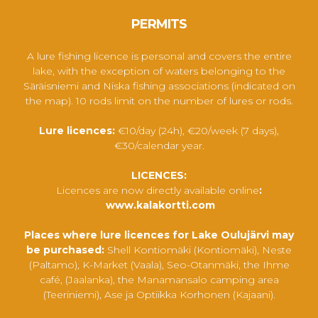
PERMITS
A lure fishing licence is personal and covers the entire
lake, with the exception of waters belonging to the
Säräisniemi and Niska fishing associations (indicated on
the map). 10 rods limit on the number of lures or rods.
Lure licences:
€10/day (24h), €20/week (7 days),
€30/calendar year.
LICENCES:
Licences are now directly available online
:
www.kalakortti.com
Places where lure licences for Lake Oulujärvi may
be purchased:
Shell Kontiomäki (Kontiomäki), Neste
(Paltamo), K-Market (Vaala), Seo-Otanmäki, the Ihme
café, (Jaalanka), the Manamansalo camping area
(Teeriniemi), Ase ja Optiikka Korhonen (Kajaani).