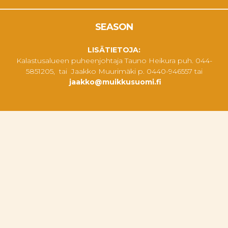
SEASON
LISÄTIETOJA:
Kalastusalueen puheenjohtaja Tauno Heikura puh. 044-
5851205, tai Jaakko Muurimäki p. 0440-946557 tai
jaakko@muikkusuomi.fi