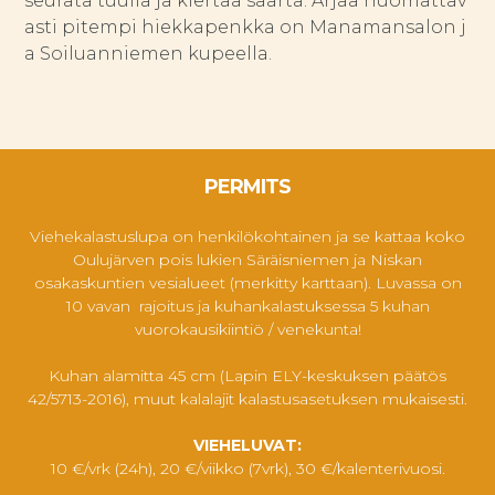
seurata tuulia ja kiertää saarta. Ärjää huomattav
asti pitempi hiekkapenkka on Manamansalon j
a Soiluanniemen kupeella.
PERMITS
Viehekalastuslupa on henkilökohtainen ja se kattaa koko
Oulujärven pois lukien Säräisniemen ja Niskan
osakaskuntien vesialueet (merkitty karttaan). Luvassa on
10 vavan rajoitus ja kuhankalastuksessa 5 kuhan
vuorokausikiintiö / venekunta!
Kuhan alamitta 45 cm (Lapin ELY-keskuksen päätös
42/5713-2016), muut kalalajit kalastusasetuksen mukaisesti.
VIEHELUVAT:
10 €/vrk (24h), 20 €/viikko (7vrk), 30 €/kalenterivuosi.