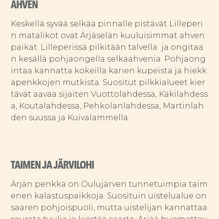
AHVEN
Keskellä syvää selkää pinnalle pistävät Lilleperi
n matalikot ovat Ärjäselän kuuluisimmat ahven
paikat. Lilleperissä pilkitään talvella ja ongitaa
n kesällä pohjaongella selkäahvenia. Pohjaong
intaa kannatta kokeilla karien kupeista ja hiekk
apenkkojen mutkista. Suositut pilkkialueet kier
tävät aavaa sijaiten Vuottolahdessa, Käkilahdess
a, Koutalahdessa, Pehkolanlahdessa, Martinlah
den suussa ja Kuivalammella.
TAIMEN JA JÄRVILOHI
Ärjän penkka on Oulujärven tunnetuimpia taim
enen kalastuspaikkoja. Suosituin uistelualue on
saaren pohjoispuoli, mutta uistelijan kannattaa