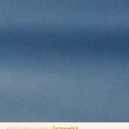
Kalalla Kainuussa
/
Ärjänselkä