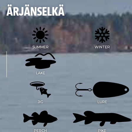
ÄRJÄNSELKÄ
SUMMER
WINTER
LAKE
JIG
LURE
PERCH
PIKE