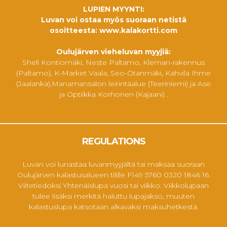
LUPIEN MYYNTI:
Luvan voi ostaa myös suoraan netistä
osoitteesta:
www.kalakortti.com
Oulujärven vieheluvan myyjiä:
Shell Kontiomäki, Neste Paltamo, Kleman-rakennus
(Paltamo), K-Market Vaala, Seo-Otanmäki, Kahvila Ihme
(Jaalanka),Manamansalon leirintäalue (Teeriniemi) ja Ase
ja Optiikka Korhonen (Kajaani) .
REGULATIONS
Luvan voi lunastaa luvanmyyjältä tai maksaa suoraan
Oulujärven kalastusalueen tilille FI49 5760 0320 1846 16.
Viitetiedoksi Yhtenäislupa vuosi tai viikko. Viikkolupaan
tulee lisäksi merkitä haluttu lupajakso, muuten
kalastuslupa katsotaan alkavaksi maksuhetkestä.