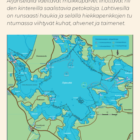
Ärjänselällä vaeltavat muikkuparvet lihottavat nii
den kintereillä saalistavia petokaloja. Lahtivesillä
on runsaasti haukia ja selällä hiekkapenkkojen tu
ntumassa viihtyvät kuhat, ahvenet ja taimenet.