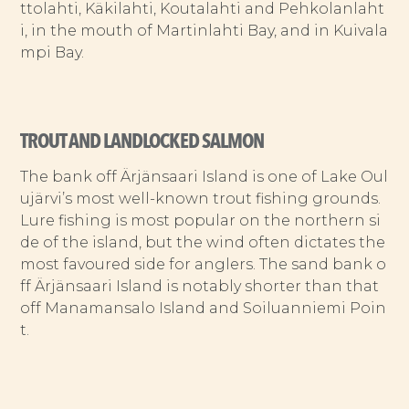
ttolahti, Käkilahti, Koutalahti and Pehkolanlaht
i, in the mouth of Martinlahti Bay, and in Kuivala
mpi Bay.
TROUT AND LANDLOCKED SALMON
The bank off Ärjänsaari Island is one of Lake Oul
ujärvi’s most well-known trout fishing grounds.
Lure fishing is most popular on the northern si
de of the island, but the wind often dictates the
most favoured side for anglers. The sand bank o
ff Ärjänsaari Island is notably shorter than that
off Manamansalo Island and Soiluanniemi Poin
t.