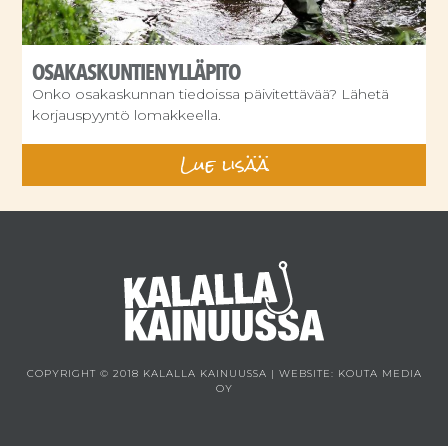
OSAKASKUNTIEN YLLÄPITO
Onko osakaskunnan tiedoissa päivitettävää? Lähetä
korjauspyyntö lomakkeella.
Lue lisää
COPYRIGHT © 2018 KALALLA KAINUUSSA | WEBSITE:
KOUTA MEDIA
OY