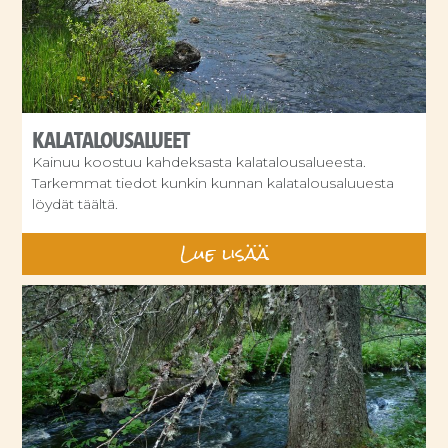
KALATALOUSALUEET
Kainuu koostuu kahdeksasta kalatalousalueesta.
Tarkemmat tiedot kunkin kunnan kalatalousaluuesta
löydät täältä.
Lue lisää