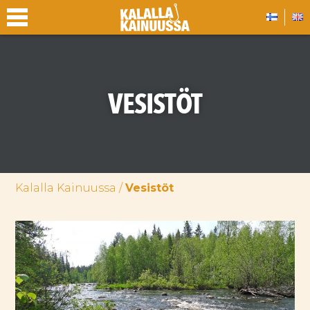
VESISTÖT
Kalalla Kainuussa
/
Vesistöt