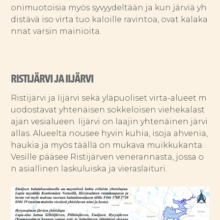
onimuotoisia myös syvyydeltään ja kun järviä yh
distävä iso virta tuo kaloille ravintoa, ovat kalaka
nnat varsin mainioita.
RISTIJÄRVI JA IIJÄRVI
Ristijärvi ja Iijärvi sekä yläpuoliset virta-alueet m
uodostavat yhtenäisen sokkeloisen viehekalast
ajan vesialueen. Iijärvi on laajin yhtenäinen järvi
allas. Alueelta nousee hyvin kuhia, isoja ahvenia,
haukia ja myös täällä on mukava muikkukanta.
Vesille pääsee Ristijärven venerannasta, jossa o
n asiallinen laskuluiska ja vieraslaituri.