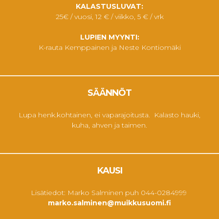
KALASTUSLUVAT:
25€ / vuosi, 12 € / viikko, 5 € / vrk
LUPIEN MYYNTI:
K-rauta Kemppainen ja Neste Kontiomäki
SÄÄNNÖT
Lupa henk.kohtainen, ei vaparajoitusta. Kalasto hauki,
kuha, ahven ja taimen.
KAUSI
Lisätiedot: Marko Salminen puh 044-0284999
marko.salminen@muikkusuomi.fi