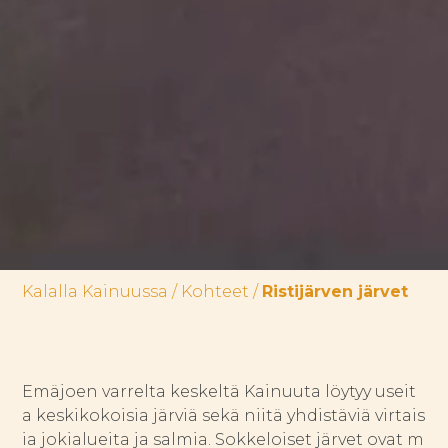
Kalalla Kainuussa
/
Kohteet
/
Ristijärven järvet
Emäjoen varrelta keskeltä Kainuuta löytyy useit
a keskikokoisia järviä sekä niitä yhdistäviä virtais
ia jokialueita ja salmia. Sokkeloiset järvet ovat m