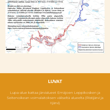
LUVAT
Lupa-alue kattaa järvialueet Emäjoen Leppikosken ja
Seitenoikean voimalaitoksen väliseltä alueelta (Ristijärvi ja
IIjärvi).