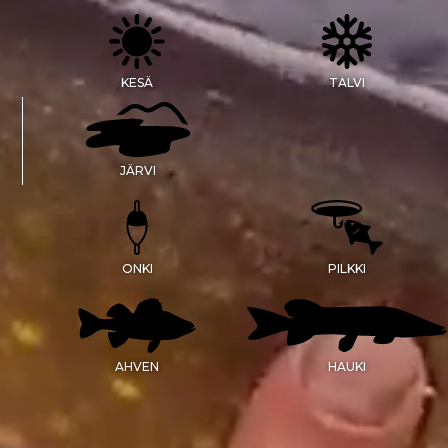
KESÄ
TALVI
JÄRVI
ONKI
PILKKI
AHVEN
HAUKI