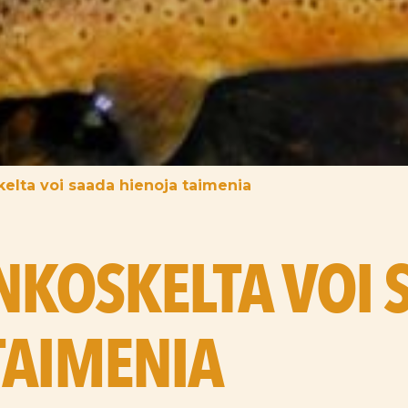
elta voi saada hienoja taimenia
KOSKELTA VOI 
TAIMENIA