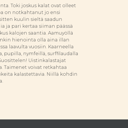
a. Toki joskus kalat ovat olleet
apa on notkahtanut jo ensi
sitten kuulin sieltä saadun
a ja pari kertaa siiman päässä
skus kalojen saantia. Aamuyöllä
nkin hienointa olla aina illan
ssa laavulta vuosiin. Kaarneella
pupilla, nymfeillä, surffilaudalla
Suosittelen! Uistinkalastajat
a. Taimenet voivat retkahtaa
eita kalastettavia. Niillä kohdin
a.