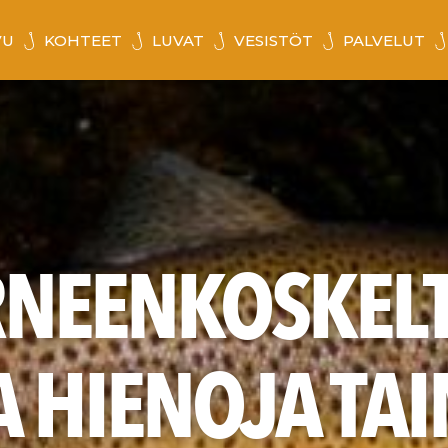
VU
KOHTEET
LUVAT
VESISTÖT
PALVELUT
NEENKOSKELT
 HIENOJA TA