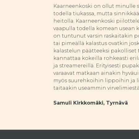
Kaarneenkoski on ollut minulle s
todella tiukassa, mutta sinnikkää
heitolla. Kaarneenkoski piilottel
vaapulla todella komean usean ki
on tuntunut varsin raskaitakin p
tai pimeällä kalastus ovatkin jos
kalastelun päätteeksi pakolliset 
kannattaa kokeilla rohkeasti eril
ja streamereillä. Erityisesti pup
varaavat matkaan ainakin hyväui
myös suurehkoihin lippoihin ja li
taitaakin useammin virvelimiest
Samuli Kirkkomäki, Tyrnävä