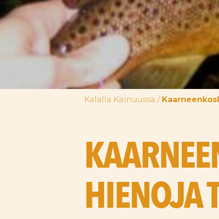
Kalalla Kainuussa
/
Kaarneenkosk
KAARNEEN
HIENOJA 