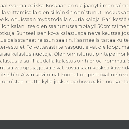
aalisvarma paikka. Koskaan en ole jäänyt ilman taiment
llä yrittämisellä olen silloinkin onnistunut. Joskus v
ee kuohuissaan myös todella suuria kaloja. Pari kesää 
lon kalan. Itse olen saanut useampia yli 50cm taimeni
otkuja. Suhteellisen kova kalastuspaine vaikeuttaa jo
kus pelastaneet reissun saaliin. Kaarneella taitaa kuite
tervastulet. Toivottavasti tervaspuut eivät ole loppuma
aisia kalastusmuotoja. Olen onnistunut pintaperhoilla, 
akalastus ja surffilaudalla kalastus on hienoa hommaa. 
ntisia vaappuja, jotka eivät kovaakaan koskea kavahd
itseihin. Aivan kovimmat kuohut on perhovälinein vaik
ä onnistaa, mutta kyllä joskus perhovapakin notkahta