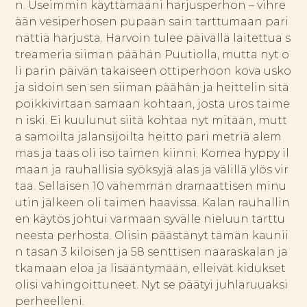
n. Useimmin käyttämääni harjusperhon – vihre
ään vesiperhosen pupaan sain tarttumaan pari
nättiä harjusta. Harvoin tulee päivällä laitettua s
treameria siiman päähän Puutiolla, mutta nyt o
li parin päivän takaiseen ottiperhoon kova usko
ja sidoin sen sen siiman päähän ja heittelin sitä
poikkivirtaan samaan kohtaan, josta uros taime
n iski. Ei kuulunut siitä kohtaa nyt mitään, mutt
a samoilta jalansijoilta heitto pari metriä alem
mas ja taas oli iso taimen kiinni. Komea hyppy il
maan ja rauhallisia syöksyjä alas ja välillä ylös vir
taa. Sellaisen 10 vähemmän dramaattisen minu
utin jälkeen oli taimen haavissa. Kalan rauhallin
en käytös johtui varmaan syvälle nieluun tarttu
neesta perhosta. Olisin päästänyt tämän kaunii
n tasan 3 kiloisen ja 58 senttisen naaraskalan ja
tkamaan eloa ja lisääntymään, elleivät kidukset
olisi vahingoittuneet. Nyt se päätyi juhlaruuaksi
perheelleni.