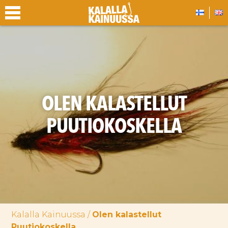
OLEN KALASTELLUT
PUUTIOKOSKELLA
Kalalla Kainuussa
/
Olen kalastellut
Puutiokoskella