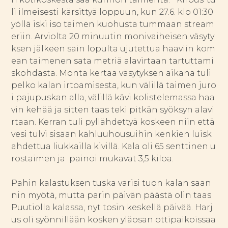
li ilmeisesti kärsittyä loppuun, kun 27.6. klo 01:30
yöllä iski iso taimen kuohusta tummaan stream
eriin. Arviolta 20 minuutin monivaiheisen väsyty
ksen jälkeen sain lopulta ujutettua haaviin kom
ean taimenen sata metriä alavirtaan tartuttami
skohdasta. Monta kertaa väsytyksen aikana tuli
pelko kalan irtoamisesta, kun välillä taimen juro
i pajupuskan alla, välillä kävi kolistelemassa haa
vin kehää ja sitten taas teki pitkän syöksyn alavi
rtaan. Kerran tuli pyllähdettyä koskeen niin että
vesi tulvi sisään kahluuhousuihin kenkien luisk
ahdettua liukkailla kivillä. Kala oli 65 senttinen u
rostaimen ja painoi mukavat 3,5 kiloa.
Pahin kalastuksen tuska varisi tuon kalan saan
nin myötä, mutta parin päivän päästä olin taas
Puutiolla kalassa, nyt tosin keskellä päivää. Harj
us oli syönnillään kosken yläosan ottipaikoissaa