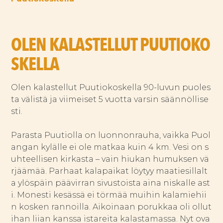
OLEN KALASTELLUT PUUTIOKO
SKELLA
Olen kalastellut Puutiokoskella 90-luvun puoles
ta välistä ja viimeiset 5 vuotta varsin säännöllise
sti.
Parasta Puutiolla on luonnonrauha, vaikka Puol
angan kylälle ei ole matkaa kuin 4 km. Vesi on s
uhteellisen kirkasta – vain hiukan humuksen vä
rjäämää. Parhaat kalapaikat löytyy maatiesillalt
a ylöspäin päävirran sivustoista aina niskalle ast
i. Monesti kesässä ei törmää muihin kalamiehii
n kosken rannoilla. Aikoinaan porukkaa oli ollut
ihan liian kanssa istareita kalastamassa. Nyt ova