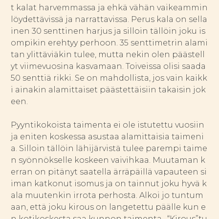
t kalat harvemmassa ja ehkä vähän vaikeammin
löydettävissä ja narrattavissa. Perus kala on sella
inen 30 senttinen harjus ja silloin tällöin joku is
ompikin erehtyy perhoon. 35 senttimetrin alami
tan ylittäviäkin tulee, mutta nekin olen päästell
yt viimevuosina kasvamaan. Toiveissa olisi saada
50 senttiä rikki. Se on mahdollista, jos vain kaikk
i ainakin alamittaiset päästettäisiin takaisin jok
een.
Pyyntikokoista taimenta ei ole istutettu vuosiin
ja eniten koskessa asustaa alamittaisia taimeni
a. Silloin tällöin lähijärvistä tulee parempi taime
n syönnökselle koskeen vaivihkaa. Muutaman k
erran on pitänyt saatella ärräpäillä vapauteen si
iman katkonut isomus ja on tainnut joku hyvä k
ala muutenkin irrota perhosta. Alkoi jo tuntum
aan, että joku kirous on langetettu päälle kun e
n kotikoskesta saa kunnon taimenta. “Kirous”tu