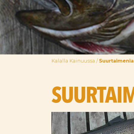
Kalalla Kainuussa
/
Suurtaimenia
SUURTAI