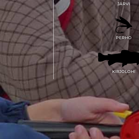
JÄRVI
PERHO
KIRJOLOHI