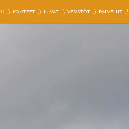
VU
KOHTEET
LUVAT
VESISTÖT
PALVELUT