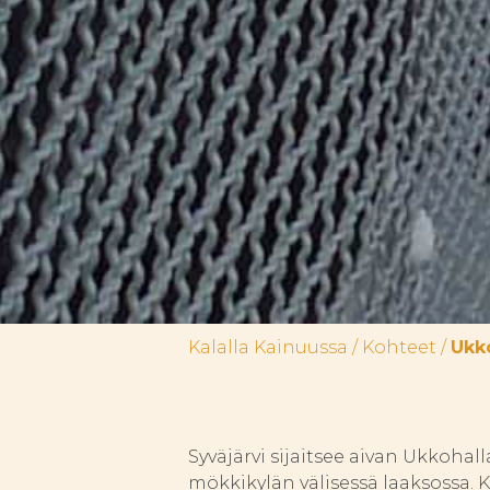
Kalalla Kainuussa
/
Kohteet
/
Ukko
Syväjärvi sijaitsee aivan Ukkohal
mökkikylän välisessä laaksossa.