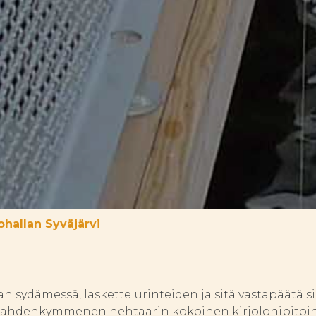
hallan Syväjärvi
lan sydämessä, laskettelurinteiden ja sitä vastapäätä 
 Kahdenkymmenen hehtaarin kokoinen kirjolohipitoine