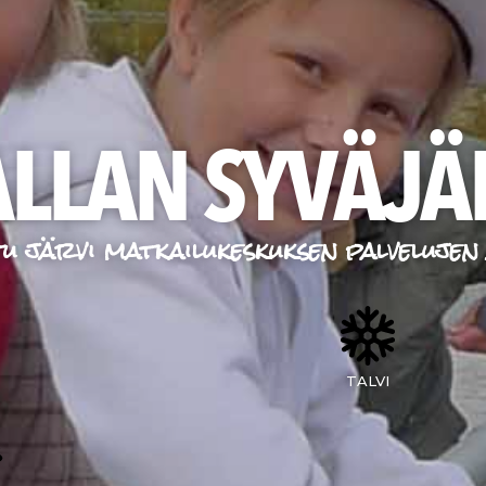
LLAN SYVÄJÄ
tu järvi matkailukeskuksen palvelujen
TALVI