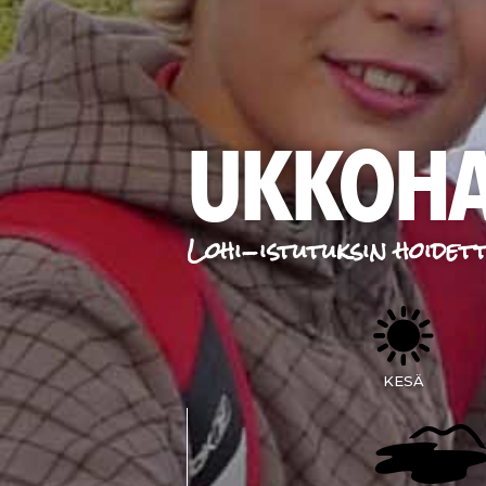
UKKOHA
Lohi-istutuksin hoidet
KESÄ