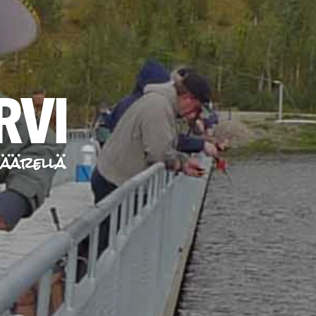
RVI
 äärellä