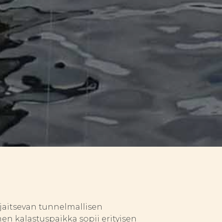
sijaitsevan tunnelmallisen
n kalastuspaikka sopii erityisen