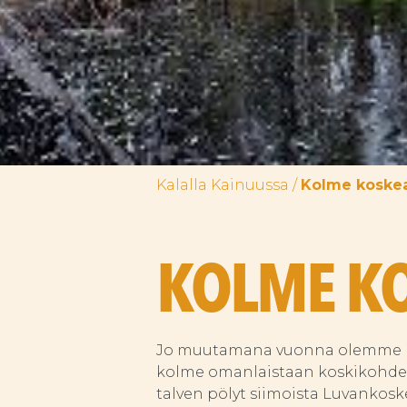
Kalalla Kainuussa
/
Kolme koskea
KOLME KO
Jo muutamana vuonna olemme ka
kolme omanlaistaan koskikohdet
talven pölyt siimoista Luvankoskel