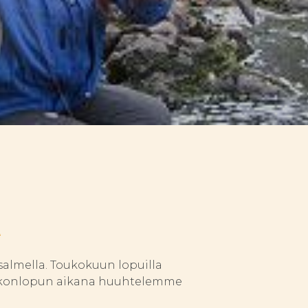
lmella. Toukokuun lopuilla
iikonlopun aikana huuhtelemme