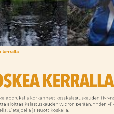
 kerralla
SKEA KERRALLA
laporukalla korkanneet kesäkalastuskauden Hyrynsa
ta aloittaa kalastuskauden vuoron perään. Yhden v
la, Lietejoella ja Nuottikoskella.