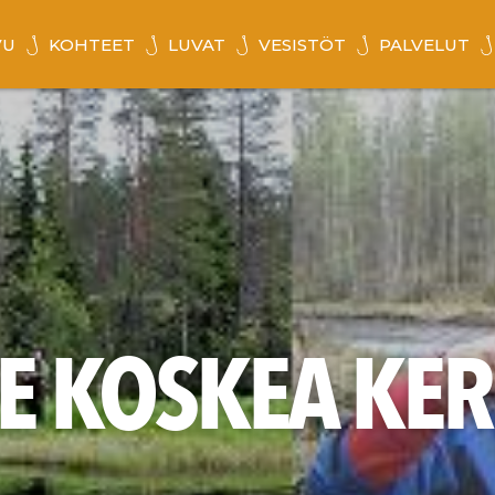
VU
KOHTEET
LUVAT
VESISTÖT
PALVELUT
E KOSKEA KER