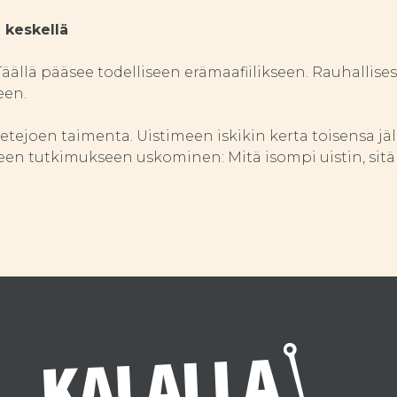
 keskellä
äällä pääsee todelliseen erämaafiilikseen. Rauhallises
een.
Lietejoen taimenta. Uistimeen iskikin kerta toisensa jä
seen tutkimukseen uskominen: Mitä isompi uistin, sit