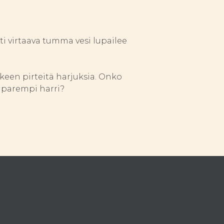
ti virtaava tumma vesi lupailee
lkeen pirteitä harjuksia. Onko
ä parempi harri?