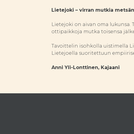
Lietejoki – virran mutkia metsän
Lietejoki on aivan oma lukunsa. T
ottipaikkoja mutka toisensa jälk
Tavoittelin isohkolla uistimella 
Lietejoella suoritettuun empiiri
Anni Yli-Lonttinen, Kajaani