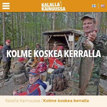
KOLME KOSKEA KERRALLA
Kalalla Kainuussa
/
Kolme koskea kerralla