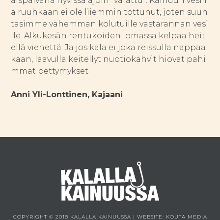
aispäivänä hyvissä ajoin ”varattu”. Kainuun vesill
ä ruuhkaan ei ole liiemmin tottunut, joten suun
tasimme vähemmän kolutuille vastarannan vesi
lle. Alkukesän rentukoiden lomassa kelpaa heit
ellä viehettä. Ja jos kala ei joka reissulla nappaa
kaan, laavulla keitellyt nuotiokahvit hiovat pahi
mmat pettymykset.
Anni Yli-Lonttinen, Kajaani
COPYRIGHT © 2018 KALALLA KAINUUSSA | WEBSITE:
KOUTA MEDIA